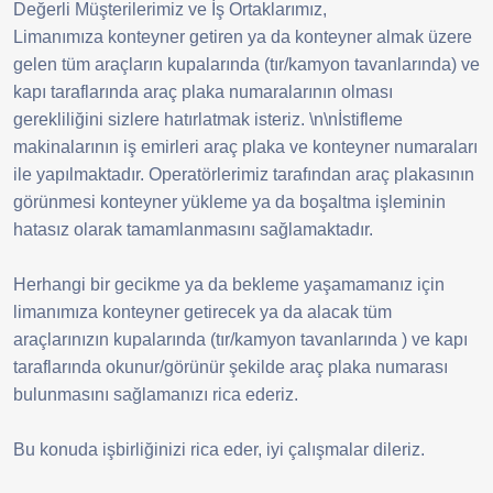
Değerli Müşterilerimiz ve İş Ortaklarımız,
İletişim
Limanımıza konteyner getiren ya da konteyner almak üzere
Online Portal
gelen tüm araçların kupalarında (tır/kamyon tavanlarında) ve
kapı taraflarında araç plaka numaralarının olması
gerekliliğini sizlere hatırlatmak isteriz. \n\nİstifleme
EN
makinalarının iş emirleri araç plaka ve konteyner numaraları
ile yapılmaktadır. Operatörlerimiz tarafından araç plakasının
görünmesi konteyner yükleme ya da boşaltma işleminin
hatasız olarak tamamlanmasını sağlamaktadır.
Herhangi bir gecikme ya da bekleme yaşamamanız için
limanımıza konteyner getirecek ya da alacak tüm
araçlarınızın kupalarında (tır/kamyon tavanlarında ) ve kapı
taraflarında okunur/görünür şekilde araç plaka numarası
bulunmasını sağlamanızı rica ederiz.
Bu konuda işbirliğinizi rica eder, iyi çalışmalar dileriz.